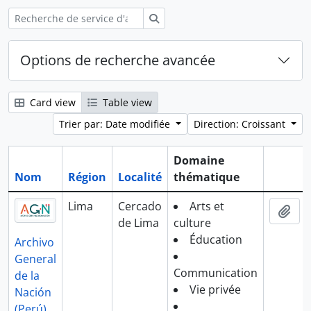
Rechercher
Options de recherche avancée
Card view
Table view
Trier par: Date modifiée
Direction: Croissant
Domaine
Nom
Région
Localité
thématique
Presse-
Lima
Cercado
Arts et
Ajo
de Lima
culture
Éducation
Archivo
General
Communication
de la
Vie privée
Nación
(Perú)