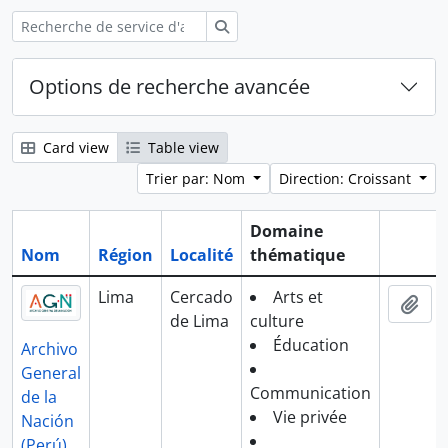
Rechercher
Options de recherche avancée
Card view
Table view
Trier par: Nom
Direction: Croissant
Domaine
Nom
Région
Localité
thématique
Presse-
Lima
Cercado
Arts et
Ajo
de Lima
culture
Éducation
Archivo
General
Communication
de la
Vie privée
Nación
(Perú)