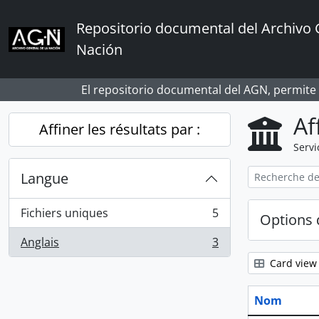
Skip to main content
Repositorio documental del Archivo 
Nación
El repositorio documental del AGN, permite
Af
Affiner les résultats par :
Servi
Langue
Fichiers uniques
5
Options 
, 5 résultats
Anglais
3
, 3 résultats
Card view
Nom