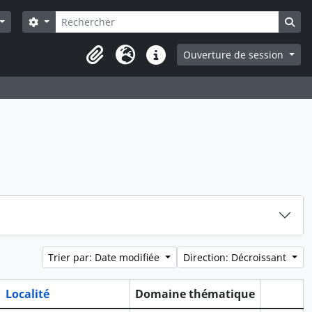
Rechercher
Search options
Sea
Ouverture de session
Presse-papier
Langue
Liens rapides
Trier par: Date modifiée
Direction: Décroissant
Localité
Domaine thématique
Presse-p