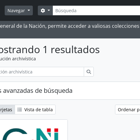
Búsqueda
Search options
Navegar
 General de la Nación, permite acceder a valiosas coleccion
strando 1 resultados
tución archivística
Búsqueda
s avanzadas de búsqueda
rjetas
Vista de tabla
Ordenar 