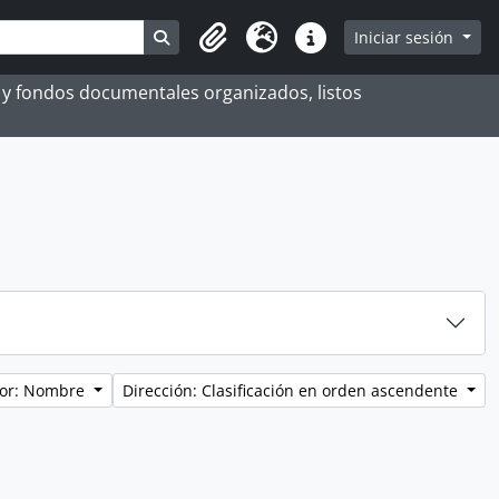
Search in browse page
Iniciar sesión
Portapapeles
Idioma
Enlaces rápidos
es y fondos documentales organizados, listos
por: Nombre
Dirección: Clasificación en orden ascendente