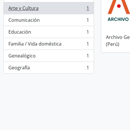
Arte y Cultura
1
, 1 resultados
Comunicación
1
, 1 resultados
Educación
1
, 1 resultados
Archivo Ge
Familia / Vida doméstica
1
(Perú)
, 1 resultados
Genealógico
1
, 1 resultados
Geografía
1
, 1 resultados