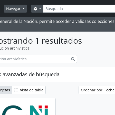
Búsqueda
Search options
Navegar
 General de la Nación, permite acceder a valiosas coleccion
strando 1 resultados
tución archivística
Búsqueda
s avanzadas de búsqueda
rjetas
Vista de tabla
Ordenar por: Fecha