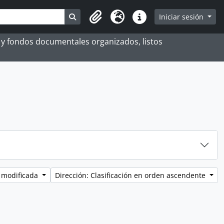
Search in browse page
Iniciar sesión
Portapapeles
Idioma
Enlaces rápidos
es y fondos documentales organizados, listos
 modificada
Dirección: Clasificación en orden ascendente