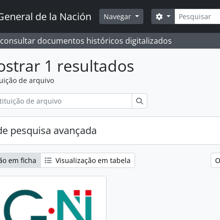
Pesquisar
General de la Nación
Opções de busc
Navegar
 consultar documentos históricos digitalizados
strar 1 resultados
tuição de arquivo
Pesquisar
e pesquisa avançada
ão em ficha
Visualização em tabela
O