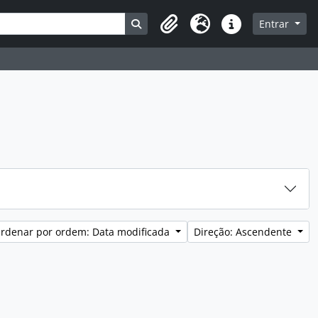
a
Busque na página de navegação
Entrar
Área de transferência
Idioma
Ligações rápidas
rdenar por ordem: Data modificada
Direção: Ascendente