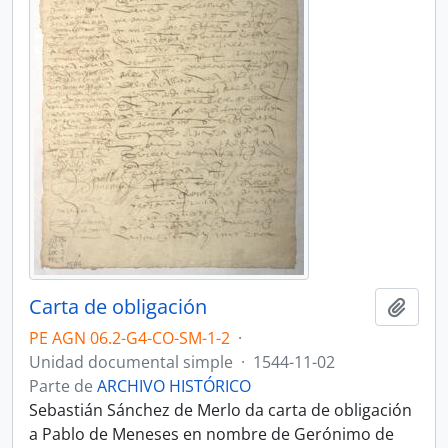
Carta de obligación
Añadi
PE AGN 06.2-G4-CO-SM-1-2
·
Unidad documental simple
·
1544-11-02
Parte de
ARCHIVO HISTÓRICO
Sebastián Sánchez de Merlo da carta de obligación
a Pablo de Meneses en nombre de Gerónimo de