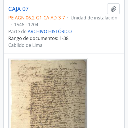
CAJA 07
Añadi
PE AGN 06.2-G1-CA-AD-3-7
·
Unidad de instalación
·
1546 - 1704
Parte de
ARCHIVO HISTÓRICO
Rango de documentos: 1-38
Cabildo de Lima