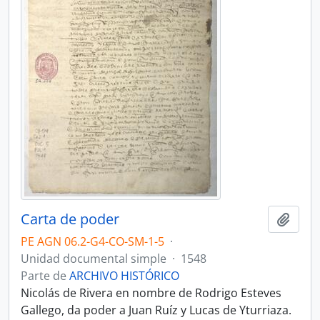
Carta de poder
Añadi
PE AGN 06.2-G4-CO-SM-1-5
·
Unidad documental simple
·
1548
Parte de
ARCHIVO HISTÓRICO
Nicolás de Rivera en nombre de Rodrigo Esteves
Gallego, da poder a Juan Ruíz y Lucas de Yturriaza.