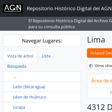
Skip to main content
Repositorio Histórico Digital del AGN
El Repositorio Histórico Digital del Archivo
para su consulta pública
Lima
Navegar Lugares:
Related Des
Vista de árbol
Lista
Otros idi
Búsqueda
...
Área de 
León (Nicaragua)
T
Léon de Huánuco
4312 D
Licapa