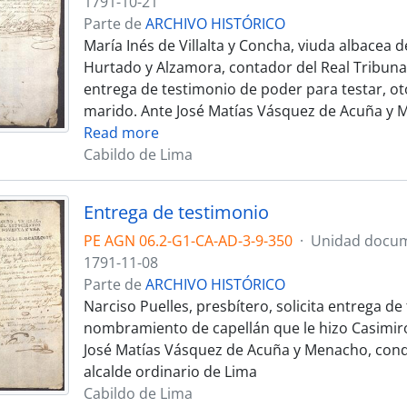
1791-10-21
Parte de
ARCHIVO HISTÓRICO
María Inés de Villalta y Concha, viuda albacea 
Hurtado y Alzamora, contador del Real Tribunal
entrega de testimonio de poder para testar, o
marido. Ante José Matías Vásquez de Acuña y 
Read more
Cabildo de Lima
Entrega de testimonio
PE AGN 06.2-G1-CA-AD-3-9-350
·
Unidad docum
1791-11-08
Parte de
ARCHIVO HISTÓRICO
Narciso Puelles, presbítero, solicita entrega de
nombramiento de capellán que le hizo Casimiro
José Matías Vásquez de Acuña y Menacho, conde
alcalde ordinario de Lima
Cabildo de Lima