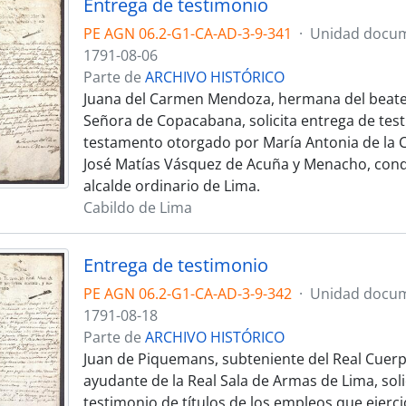
Entrega de testimonio
PE AGN 06.2-G1-CA-AD-3-9-341
·
Unidad docum
1791-08-06
Parte de
ARCHIVO HISTÓRICO
Juana del Carmen Mendoza, hermana del beate
Señora de Copacabana, solicita entrega de tes
testamento otorgado por María Antonia de la 
José Matías Vásquez de Acuña y Menacho, conde
alcalde ordinario de Lima.
Cabildo de Lima
Entrega de testimonio
PE AGN 06.2-G1-CA-AD-3-9-342
·
Unidad docum
1791-08-18
Parte de
ARCHIVO HISTÓRICO
Juan de Piquemans, subteniente del Real Cuerpo 
ayudante de la Real Sala de Armas de Lima, soli
testimonio de títulos de los empleos que ejerci