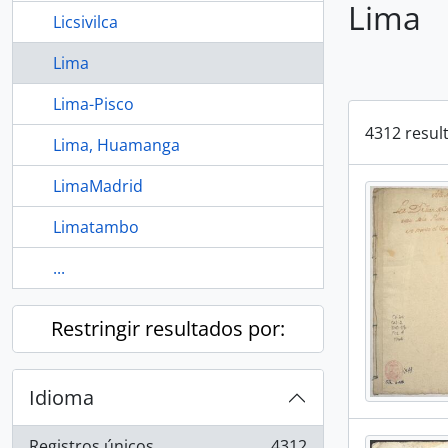
Lima
Licsivilca
Lima
Lima-Pisco
4312 resul
Lima, Huamanga
LimaMadrid
Limatambo
...
Restringir resultados por:
Idioma
Registros únicos
4312