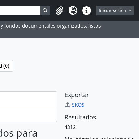
Search in browse page
Iniciar sesión
Portapapeles
Idioma
Enlaces rápidos
es y fondos documentales organizados, listos
 (0)
Exportar
SKOS
Resultados
4312
ados para