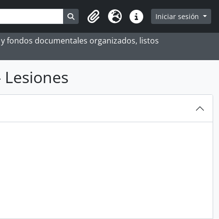
Search in browse page
Iniciar sesión
Portapapeles
Idioma
Enlaces rápidos
es y fondos documentales organizados, listos
 Lesiones