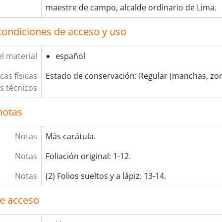
[Fondo] CORTE SUPERIOR DE JUSTICIA
maestre de campo, alcalde ordinario de Lima.
[Fondo] MINISTERIO DE GOBIERNO Y POLICÍA
[Fondo] MINISTERIO DE HACIENDA Y COMERCIO
condiciones de acceso y uso
[Fondo] COMISIÓN NACIONAL DEL SESQUICENTENARIO DE 
[Fondo] ARCHIVO AGRARIO
l material
español
grupación documental] FONDOS FÁCTICOS
grupación documental] PROTOCOLOS NOTARIALES
cas físicas
Estado de conservación: Regular (manchas, zo
grupación documental] COLECCIONES
os técnicos
notas
Notas
Más carátula.
Notas
Foliación original: 1-12.
Notas
(2) Folios sueltos y a lápiz: 13-14.
e acceso