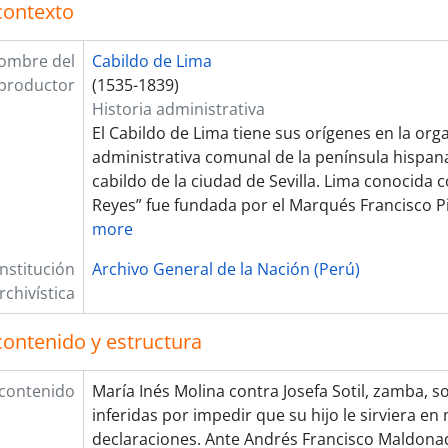
contexto
[Unidad documental compuesta] Lesiones
[Unidad de instalación] CAJA 199
ombre del
Cabildo de Lima
[Unidad de instalación] CAJA 200
productor
(1535-1839)
[Unidad de instalación] CAJA 201
Historia administrativa
[Unidad de instalación] CAJA 202
El Cabildo de Lima tiene sus orígenes en la org
[Unidad de instalación] CAJA 203
administrativa comunal de la península hispana
[Unidad de instalación] CAJA 204
cabildo de la ciudad de Sevilla. Lima conocida 
[Unidad de instalación] CAJA 205
Reyes” fue fundada por el Marqués Francisco Pi
[Unidad de instalación] CAJA 206
more
[Unidad de instalación] CAJA 207
[Unidad de instalación] CAJA 208
Institución
Archivo General de la Nación (Perú)
[Unidad de instalación] CAJA 209
rchivística
[Unidad de instalación] CAJA 210
[Sección] JUZGADO PRIVATIVO DE AGUAS
contenido y estructura
[Fondo] REAL AUDIENCIA DE LIMA
[Fondo] RENTA DE CORREOS
 contenido
María Inés Molina contra Josefa Sotil, zamba, so
[Fondo] GUERRA Y MARINA
inferidas por impedir que su hijo le sirviera e
[Fondo] TRIBUNAL DE MINERÍA
declaraciones. Ante Andrés Francisco Maldonad