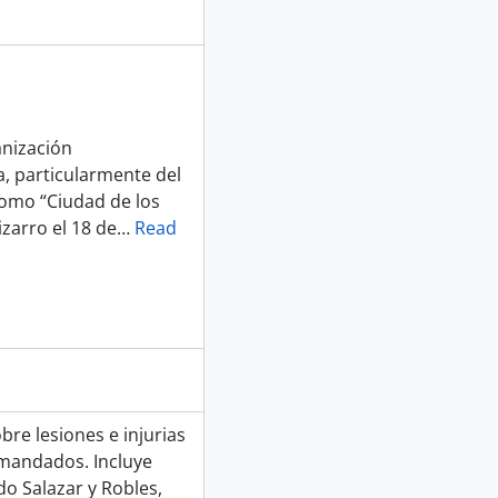
anización
, particularmente del
como “Ciudad de los
zarro el 18 de
…
Read
bre lesiones e injurias
n mandados. Incluye
o Salazar y Robles,