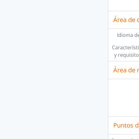
Área de 
Idioma de
[A
[A
Característi
[A
y requisit
Área de 
Puntos d