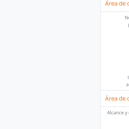
Área de 
N
a
Área de 
Alcance y