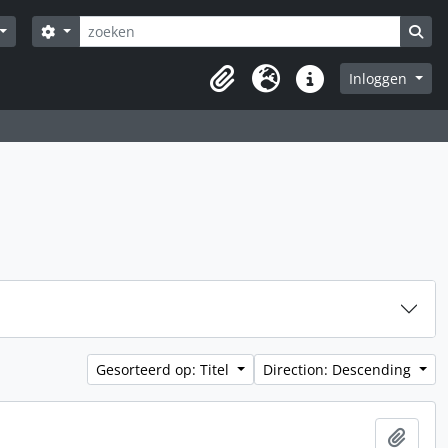
zoeken
Search options
Sea
Inloggen
Clipboard
Taal
Quick links
Gesorteerd op: Titel
Direction: Descending
Add t