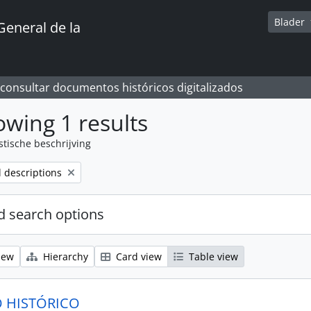
Blader
General de la
 consultar documentos históricos digitalizados
wing 1 results
stische beschrijving
l descriptions
 search options
iew
Hierarchy
Card view
Table view
 HISTÓRICO