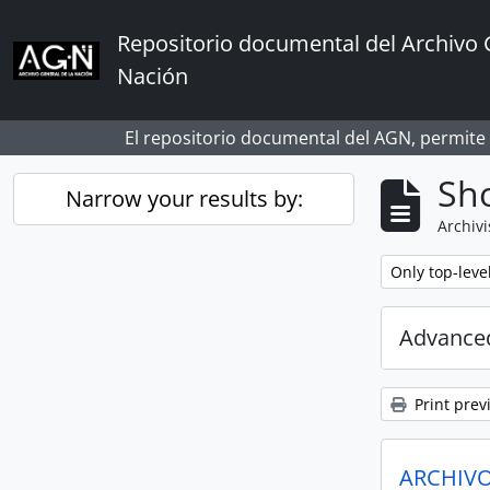
Skip to main content
Repositorio documental del Archivo 
Nación
El repositorio documental del AGN, permite
Sho
Narrow your results by:
Archivi
Remove filter:
Only top-leve
Advanced
Print prev
ARCHIVO