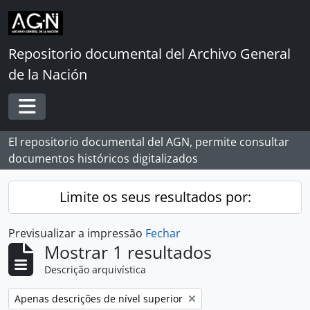
Skip to main content
Repositorio documental del Archivo General
de la Nación
Toggle navigation
El repositorio documental del AGN, permite consultar
documentos históricos digitalizados
Limite os seus resultados por:
Previsualizar a impressão
Fechar
Mostrar 1 resultados
Descrição arquivística
Remover filtro:
Apenas descrições de nível superior