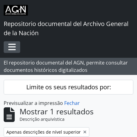
Skip to main content
Repositorio documental del Archivo General
de la Nación
Toggle navigation
El repositorio documental del AGN, permite consultar
documentos históricos digitalizados
Limite os seus resultados por:
Previsualizar a impressão
Fechar
Mostrar 1 resultados
Descrição arquivística
Remover filtro:
Apenas descrições de nível superior