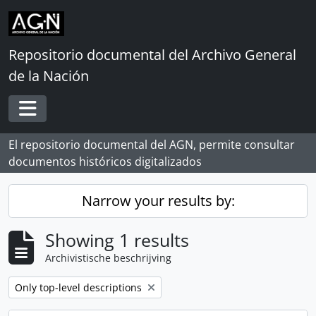
Skip to main content
Repositorio documental del Archivo General
de la Nación
Toggle navigation
El repositorio documental del AGN, permite consultar
documentos históricos digitalizados
Narrow your results by:
Showing 1 results
Archivistische beschrijving
Remove filter:
Only top-level descriptions