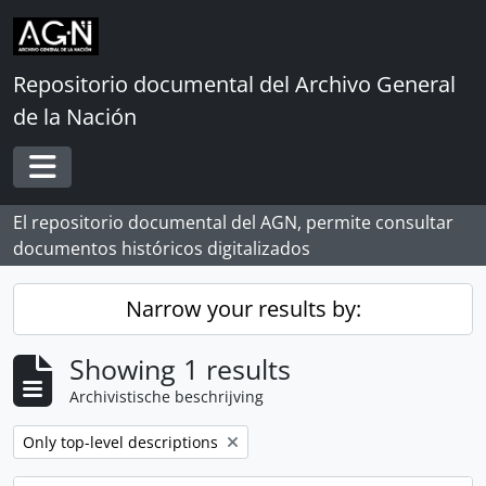
Skip to main content
Repositorio documental del Archivo General
de la Nación
Toggle navigation
El repositorio documental del AGN, permite consultar
documentos históricos digitalizados
Narrow your results by:
Showing 1 results
Archivistische beschrijving
Remove filter:
Only top-level descriptions