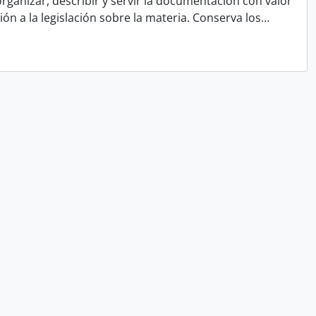
rganizar, describir y servir la documentación con valor
ón a la legislación sobre la materia. Conserva los
…