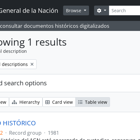
Search
General de la Nación
Search options
Browse
 consultar documentos históricos digitalizados
wing 1 results
l description
l descriptions
 search options
iew
Hierarchy
Card view
Table view
 HISTÓRICO
.2
·
Record group
·
1981