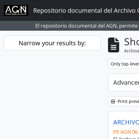
Skip to main content
Repositorio documental del Archivo 
El repositorio documental del AGN, permite
Sho
Narrow your results by:
Archiva
Remove filter:
Only top-leve
Advanced
Print prev
ARCHIVO
PE AGN 06