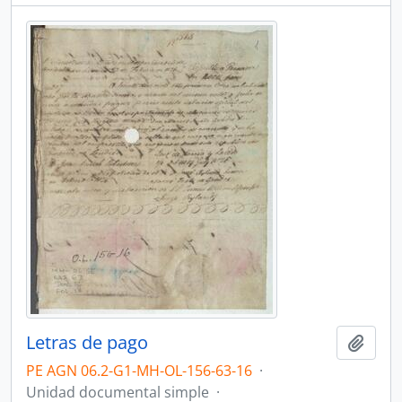
Letras de pago
Añadi
PE AGN 06.2-G1-MH-OL-156-63-16
·
Unidad documental simple
·