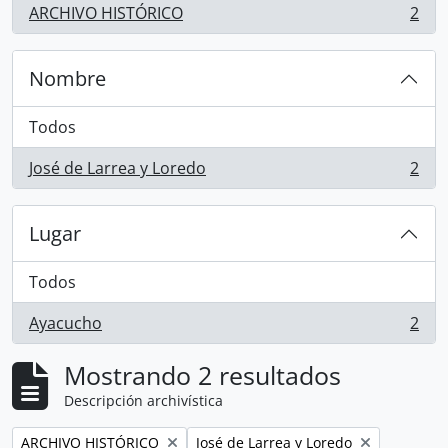
ARCHIVO HISTÓRICO
2
, 2 resultados
Nombre
Todos
José de Larrea y Loredo
2
, 2 resultados
Lugar
Todos
Ayacucho
2
, 2 resultados
Mostrando 2 resultados
Descripción archivística
Remove filter:
Remove filter:
ARCHIVO HISTÓRICO
José de Larrea y Loredo