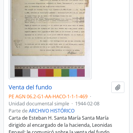
Venta del fundo
Añadi
PE AGN 06.2-G1-AA-HACO-1-1-1-469
·
Unidad documental simple
·
1944-02-08
Parte de
ARCHIVO HISTÓRICO
Carta de Esteban H. Santa María Santa María
dirigido al encargado de la hacienda, Leonidas
Egoavil; le comunicó sobre la venta del fundo