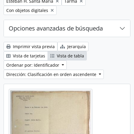
Remove filter:
Remove filter:
Esteban H. Santa María
Tarma
Remove filter:
Con objetos digitales
Opciones avanzadas de búsqueda
Imprimir vista previa
Jerarquía
Vista de tarjetas
Vista de tabla
Ordenar por: Identificador
Dirección: Clasificación en orden ascendente