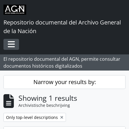
Skip to main content
Repositorio documental del Archivo General
de la Nación
Toggle navigation
El repositorio documental del AGN, permite consultar
documentos históricos digitalizados
Narrow your results by:
Showing 1 results
Archivistische beschrijving
Remove filter:
Only top-level descriptions