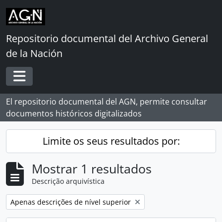
Skip to main content
Repositorio documental del Archivo General
de la Nación
Toggle navigation
El repositorio documental del AGN, permite consultar
documentos históricos digitalizados
Limite os seus resultados por:
Mostrar 1 resultados
Descrição arquivística
Remover filtro:
Apenas descrições de nível superior