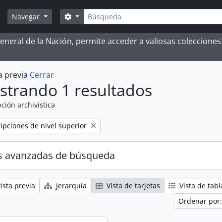
Búsqueda
Search options
Navegar
 General de la Nación, permite acceder a valiosas coleccion
a previa
Cerrar
strando 1 resultados
ción archivística
ripciones de nivel superior
s avanzadas de búsqueda
ista previa
Jerarquía
Vista de tarjetas
Vista de tabl
Ordenar por: