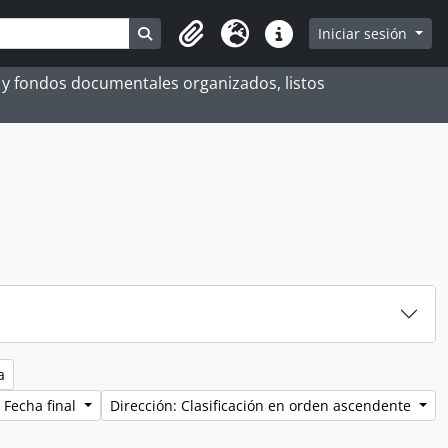
Search in browse page
Iniciar sesión
Portapapeles
Idioma
Enlaces rápidos
es y fondos documentales organizados, listos
a
 Fecha final
Dirección: Clasificación en orden ascendente