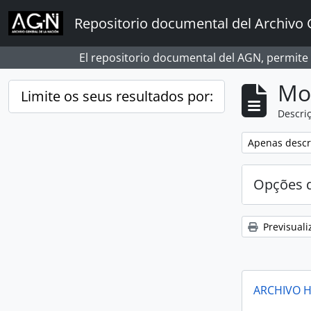
Skip to main content
Repositorio documental del Archivo 
El repositorio documental del AGN, permite
Mos
Limite os seus resultados por:
Descriç
Remover filtro
Apenas descri
Opções d
Previsuali
ARCHIVO H