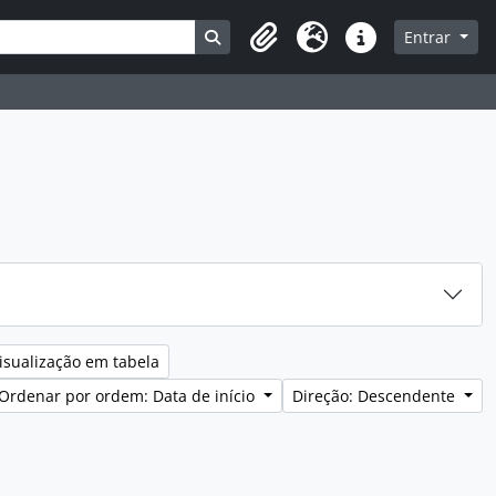
a
Busque na página de navegação
Entrar
Área de transferência
Idioma
Ligações rápidas
isualização em tabela
Ordenar por ordem: Data de início
Direção: Descendente