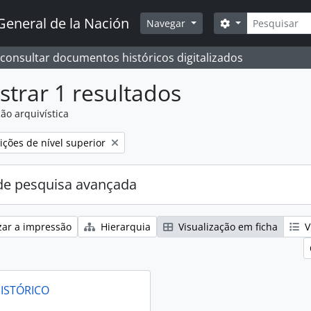
Pesquisar
General de la Nación
Opções de busc
Navegar
 consultar documentos históricos digitalizados
trar 1 resultados
ão arquivística
:
ções de nível superior
e pesquisa avançada
zar a impressão
Hierarquia
Visualização em ficha
V
ISTÓRICO