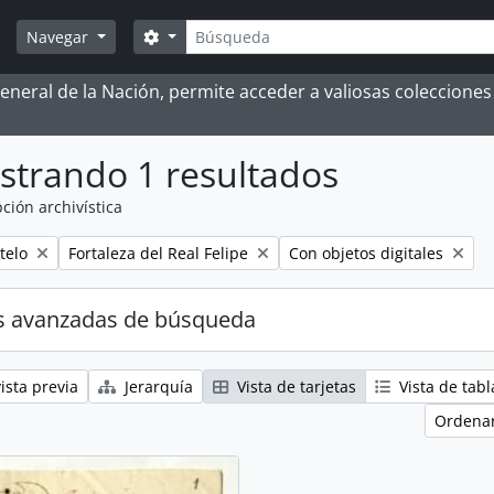
Búsqueda
Search options
Navegar
 General de la Nación, permite acceder a valiosas coleccion
strando 1 resultados
ción archivística
Remove filter:
Remove filter:
telo
Fortaleza del Real Felipe
Con objetos digitales
s avanzadas de búsqueda
ista previa
Jerarquía
Vista de tarjetas
Vista de tabl
Ordenar