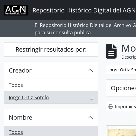
Skip to main content
Repositorio Histórico Digital del AGN
El Repositorio Histórico Digital del Archivo
para su consulta pública
Mo
Restringir resultados por:
Descrip
Creador
Remove filter:
Jorge Ortiz So
Todos
Opcione
Jorge Ortiz Sotelo
1
, 1 resultados
Imprimir v
Nombre
Todos