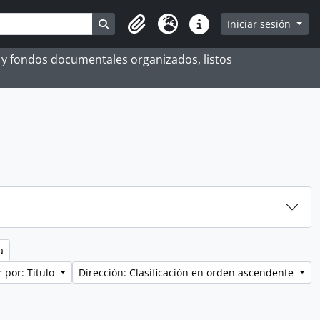
Search in browse page
Iniciar sesión
Portapapeles
Idioma
Enlaces rápidos
es y fondos documentales organizados, listos
a
 por: Título
Dirección: Clasificación en orden ascendente