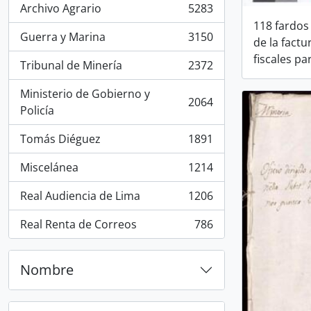
Archivo Agrario
5283
, 5283 resultados
118 fardos 
Guerra y Marina
3150
de la factu
, 3150 resultados
fiscales par
Tribunal de Minería
2372
, 2372 resultados
Ministerio de Gobierno y
2064
, 2064 resultados
Policía
Tomás Diéguez
1891
, 1891 resultados
Miscelánea
1214
, 1214 resultados
Real Audiencia de Lima
1206
, 1206 resultados
Real Renta de Correos
786
, 786 resultados
Nombre