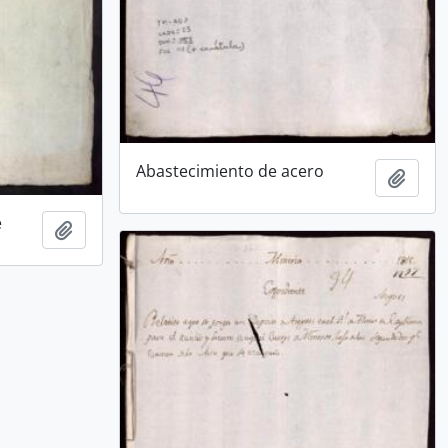
Abastecimiento de acero
Añadi
e
Añadir al portapapeles