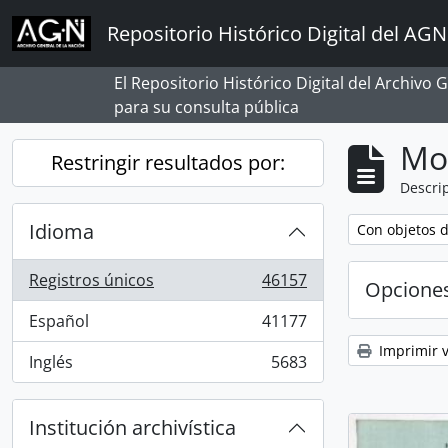
Skip to main content
Repositorio Histórico Digital del AGN
El Repositorio Histórico Digital del Archivo
para su consulta pública
Mo
Restringir resultados por:
Descrip
Idioma
Remove filter:
Con objetos d
Registros únicos
46157
Opcione
, 46157 resultados
Español
41177
, 41177 resultados
Imprimir v
Inglés
5683
, 5683 resultados
Institución archivística