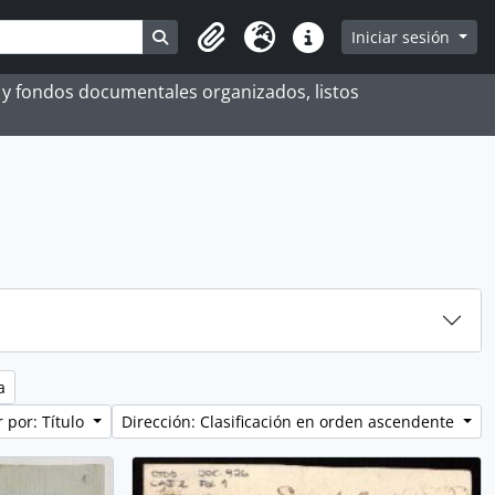
Search in browse page
Iniciar sesión
Portapapeles
Idioma
Enlaces rápidos
es y fondos documentales organizados, listos
a
 por: Título
Dirección: Clasificación en orden ascendente