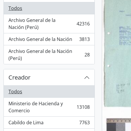
Todos
Archivo General de la
42316
, 42316 resultados
Nación (Perú)
Archivo General de la Nación
3813
, 3813 resultados
Archivo General de la Nación
28
, 28 resultados
(Perú)
Creador
Todos
Ministerio de Hacienda y
13108
, 13108 resultados
Comercio
Cabildo de Lima
7763
, 7763 resultados