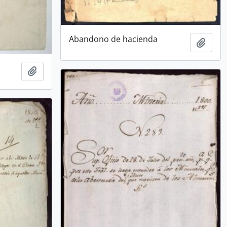
Abandono de hacienda
Añadi
Añadir al portapapeles