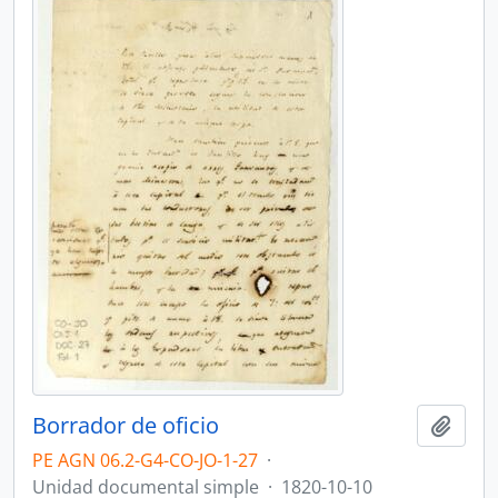
Borrador de oficio
Añadi
PE AGN 06.2-G4-CO-JO-1-27
·
Unidad documental simple
·
1820-10-10