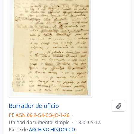
Borrador de oficio
Añadi
PE AGN 06.2-G4-CO-JO-1-26
·
Unidad documental simple
·
1820-05-12
Parte de
ARCHIVO HISTÓRICO