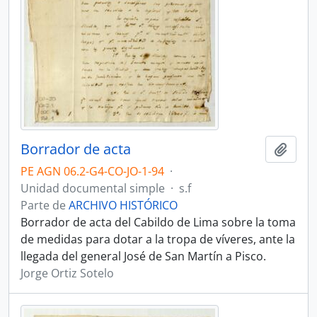
Borrador de acta
Añadi
PE AGN 06.2-G4-CO-JO-1-94
·
Unidad documental simple
·
s.f
Parte de
ARCHIVO HISTÓRICO
Borrador de acta del Cabildo de Lima sobre la toma
de medidas para dotar a la tropa de víveres, ante la
llegada del general José de San Martín a Pisco.
Jorge Ortiz Sotelo