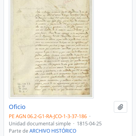
Oficio
Añadi
PE AGN 06.2-G1-RA-JCO-1-3-37-186
·
Unidad documental simple
·
1815-04-25
Parte de
ARCHIVO HISTÓRICO