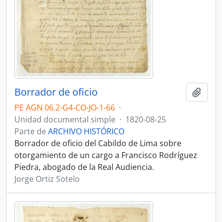
Borrador de oficio
Añadi
PE AGN 06.2-G4-CO-JO-1-66
·
Unidad documental simple
·
1820-08-25
Parte de
ARCHIVO HISTÓRICO
Borrador de oficio del Cabildo de Lima sobre
otorgamiento de un cargo a Francisco Rodríguez
Piedra, abogado de la Real Audiencia.
Jorge Ortiz Sotelo