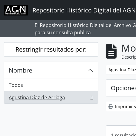
Skip to main content
Repositorio Histórico Digital del AGN
El Repositorio Histórico Digital del Archivo
para su consulta pública
Mo
Restringir resultados por:
Descrip
Nombre
Remove filter:
Agustina Díaz
Todos
Opcione
Agustina Díaz de Arriaga
1
, 1 resultados
Imprimir v
1 resultado