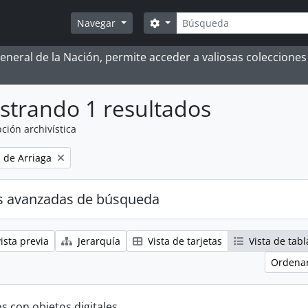
Búsqueda
Search options
Navegar
 General de la Nación, permite acceder a valiosas coleccion
strando 1 resultados
ción archivística
 de Arriaga
s avanzadas de búsqueda
ista previa
Jerarquía
Vista de tarjetas
Vista de tabl
Ordenar
s con objetos digitales