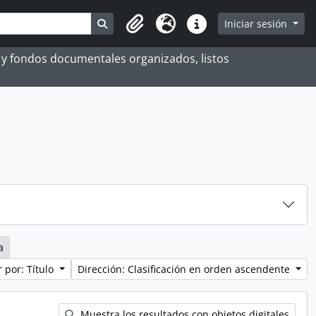
Search in browse page
Iniciar sesión
Portapapeles
Idioma
Enlaces rápidos
es y fondos documentales organizados, listos
a
 por: Título
Dirección: Clasificación en orden ascendente
Muestra los resultados con objetos digitales