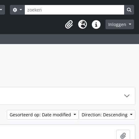
zoeken
Search options
Sea
Inloggen
Clipboard
Taal
Quick links
Gesorteerd op: Date modified
Direction: Descending
Add t