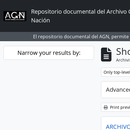
Skip to main content
Repositorio documental del Archivo 
Nación
El repositorio documental del AGN, permite
Sho
Narrow your results by:
Archivi
Remove filter:
Only top-leve
Advanced
Print prev
ARCHIVO