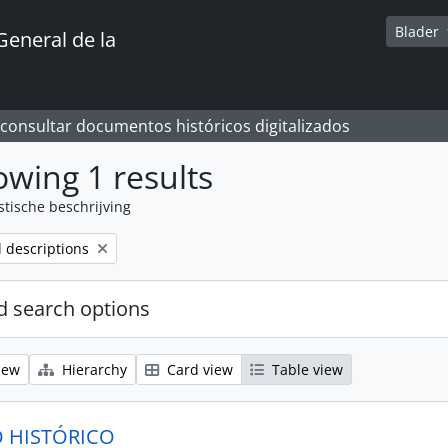
Blader
General de la
 consultar documentos históricos digitalizados
wing 1 results
stische beschrijving
l descriptions
 search options
iew
Hierarchy
Card view
Table view
 HISTÓRICO