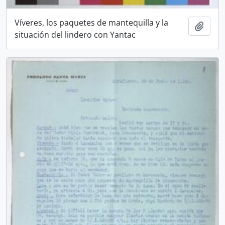
Víveres, los paquetes de mantequilla y la
Añadi
situación del lindero con Yantac