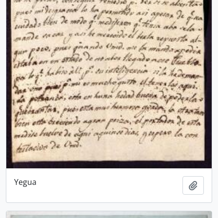
Yegua
Añadi