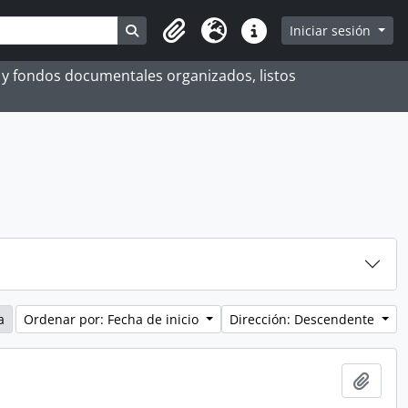
Search in browse page
Iniciar sesión
Portapapeles
Idioma
Enlaces rápidos
es y fondos documentales organizados, listos
a
Ordenar por: Fecha de inicio
Dirección: Descendente
Añadi