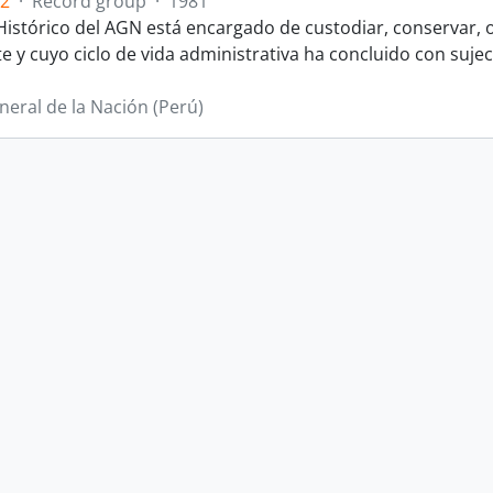
.2
·
Record group
·
1981
 Histórico del AGN está encargado de custodiar, conservar, o
y cuyo ciclo de vida administrativa ha concluido con sujeci
neral de la Nación (Perú)