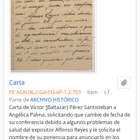
Carta
Adici
PE AGN 06.2-G4-CO-AP-1-2-703
·
Item
·
s.f
Parte de
ARCHIVO HISTÓRICO
Carta de Víctor [Baltazar] Pérez Santisteban a
Angélica Palma, solicitando que cambie de fecha de
su conferencia debido a algunos problemas de
salud del expositor Alfonso Reyes y le solicita el
nombre de su ponencia para anunciarlo en los