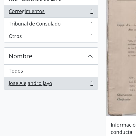
, 1 resultados
Corregimientos
1
, 1 resultados
Tribunal de Consulado
1
, 1 resultados
Otros
1
, 1 resultados
Nombre
Todos
José Alejandro Jayo
1
, 1 resultados
Informació
conducta