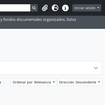
Search in browse page
Iniciar sesión
Portapapeles
Idioma
Enlaces rápidos
es y fondos documentales organizados, listos
a
Ordenar por: Relevancia
Dirección: Descendente