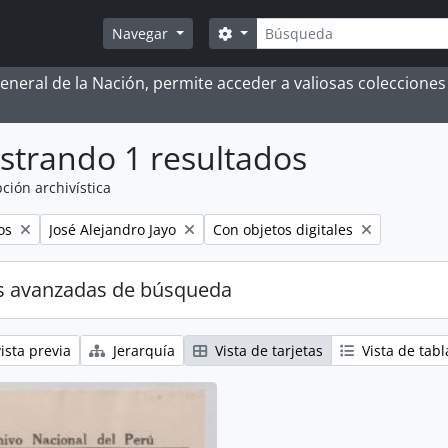
Búsqueda
Search options
Navegar
 General de la Nación, permite acceder a valiosas coleccion
strando 1 resultados
ción archivística
Remove filter:
Remove filter:
os
José Alejandro Jayo
Con objetos digitales
s avanzadas de búsqueda
ista previa
Jerarquía
Vista de tarjetas
Vista de tabl