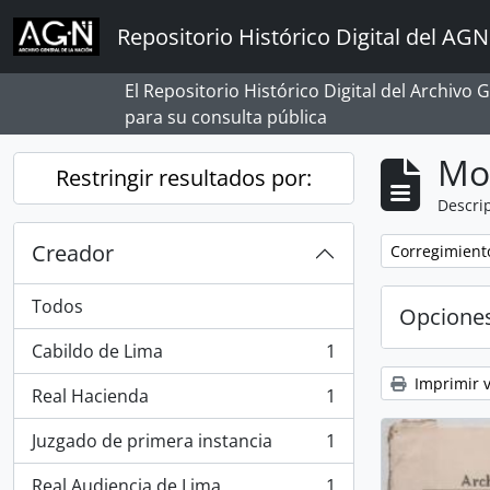
Skip to main content
Repositorio Histórico Digital del AGN
El Repositorio Histórico Digital del Archivo
para su consulta pública
Mo
Restringir resultados por:
Descrip
Creador
Remove filter:
Corregimient
Todos
Opcione
Cabildo de Lima
1
, 1 resultados
Imprimir v
Real Hacienda
1
, 1 resultados
Juzgado de primera instancia
1
, 1 resultados
Real Audiencia de Lima
1