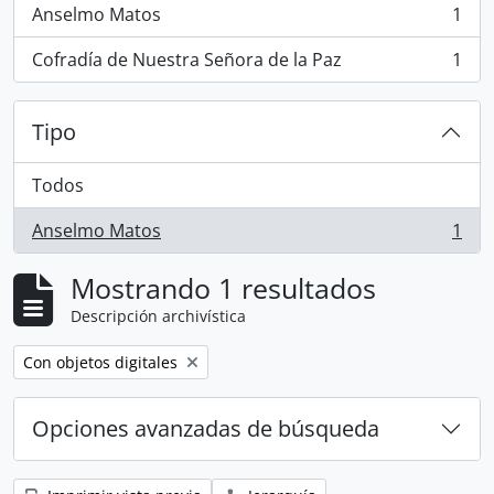
Anselmo Matos
1
, 1 resultados
Cofradía de Nuestra Señora de la Paz
1
, 1 resultados
Tipo
Todos
Anselmo Matos
1
, 1 resultados
Mostrando 1 resultados
Descripción archivística
Remove filter:
Con objetos digitales
Opciones avanzadas de búsqueda