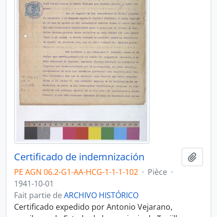
Certificado de indemnización
Ajout
PE AGN 06.2-G1-AA-HCG-1-1-1-102
·
Pièce
·
1941-10-01
Fait partie de
ARCHIVO HISTÓRICO
Certificado expedido por Antonio Vejarano,