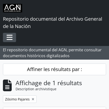
Skip to main content
Repositorio documental del Archivo General
de la Nación
Toggle navigation
El repositorio documental del AGN, permite consultar
documentos históricos digitalizados
Affiner les résultats par :
Affichage de 1 résultats
Description archivistique
Remove filter:
Zósimo Pajares