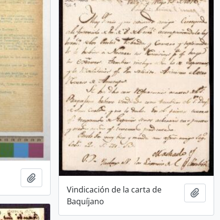
Añadir al portapapeles
Vindicación de la carta de
Añadi
Baquíjano