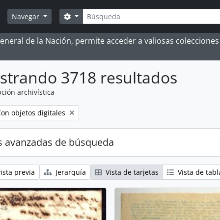
Búsqueda
Search options
Navegar
 General de la Nación, permite acceder a valiosas coleccion
strando 3718 resultados
ción archivística
emove filter:
on objetos digitales
s avanzadas de búsqueda
ista previa
Jerarquía
Vista de tarjetas
Vista de tabl