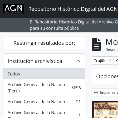
Skip to main content
Repositorio Histórico Digital del AGN
El Repositorio Histórico Digital del Archivo
para su consulta pública
Mo
Restringir resultados por:
Descrip
Institución archivística
Remove filter:
R
Trujillo
C
Todos
Opcione
Archivo General de la Nación
3696
, 3696 resultados
(Perú)
Imprimir v
Archivo General de la Nación
21
, 21 resultados
Archivo General de la Nación
1