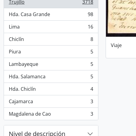
Trujillo
3718
, 3718 resultados
Hda. Casa Grande
98
, 98 resultados
Lima
16
, 16 resultados
Chiclín
8
, 8 resultados
Viaje
Piura
5
, 5 resultados
Lambayeque
5
, 5 resultados
Hda. Salamanca
5
, 5 resultados
Hda. Chiclín
4
, 4 resultados
Cajamarca
3
, 3 resultados
Magdalena de Cao
3
, 3 resultados
Nivel de descripción