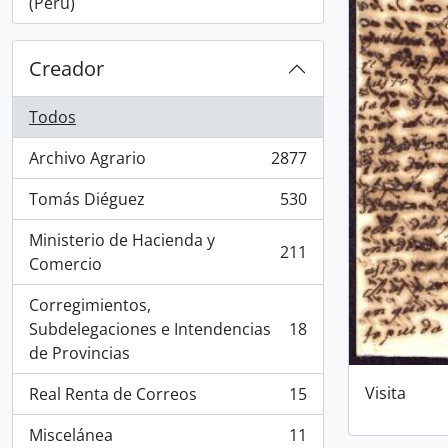
, 1 resultados
(Perú)
Creador
Todos
Archivo Agrario
2877
, 2877 resultados
Tomás Diéguez
530
, 530 resultados
Ministerio de Hacienda y
211
, 211 resultados
Comercio
Corregimientos,
Subdelegaciones e Intendencias
18
, 18 resultados
de Provincias
Visita
Real Renta de Correos
15
, 15 resultados
Miscelánea
11
, 11 resultados