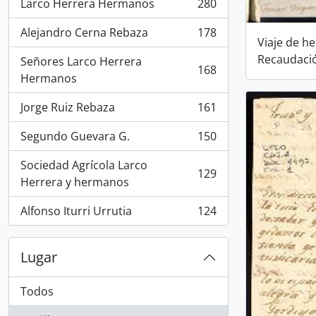
Larco Herrera Hermanos
280
, 280 resultados
Alejandro Cerna Rebaza
178
, 178 resultados
Viaje de h
Recaudaci
Señores Larco Herrera
168
, 168 resultados
Hermanos
Jorge Ruiz Rebaza
161
, 161 resultados
Segundo Guevara G.
150
, 150 resultados
Sociedad Agrícola Larco
129
, 129 resultados
Herrera y hermanos
Alfonso Iturri Urrutia
124
, 124 resultados
Lugar
Todos