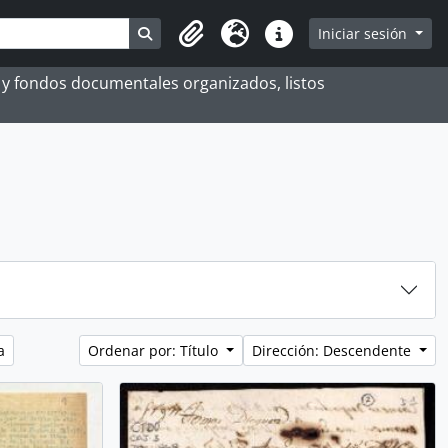
Search in browse page
Iniciar sesión
Portapapeles
Idioma
Enlaces rápidos
es y fondos documentales organizados, listos
a
Ordenar por: Título
Dirección: Descendente