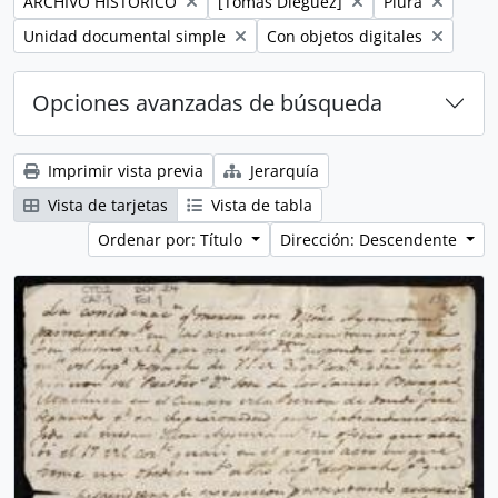
Remove filter:
Remove filter:
Remove filter:
ARCHIVO HISTÓRICO
[Tomás Diéguez]
Piura
Remove filter:
Remove filter:
Unidad documental simple
Con objetos digitales
Opciones avanzadas de búsqueda
Imprimir vista previa
Jerarquía
Vista de tarjetas
Vista de tabla
Ordenar por: Título
Dirección: Descendente