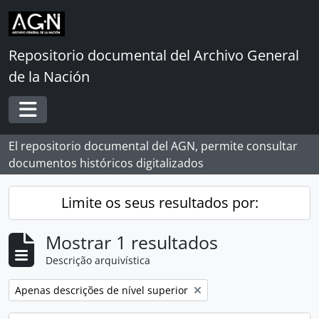
Skip to main content
Repositorio documental del Archivo General
de la Nación
Toggle navigation
El repositorio documental del AGN, permite consultar
documentos históricos digitalizados
Limite os seus resultados por:
Mostrar 1 resultados
Descrição arquivística
Remover filtro:
Apenas descrições de nível superior