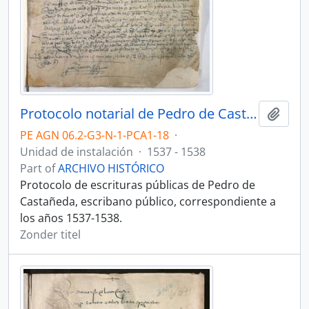
Protocolo notarial de Pedro de Castañeda
Add t
PE AGN 06.2-G3-N-1-PCA1-18
·
Unidad de instalación
·
1537 - 1538
Part of
ARCHIVO HISTÓRICO
Protocolo de escrituras públicas de Pedro de
Castañeda, escribano público, correspondiente a
los años 1537-1538.
Zonder titel