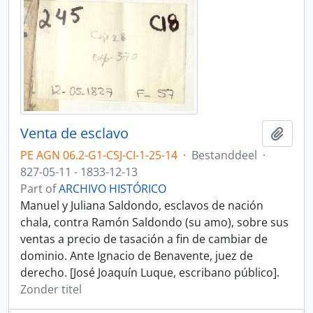
Venta de esclavo
Add t
PE AGN 06.2-G1-CSJ-CI-1-25-14
·
Bestanddeel
·
827-05-11 - 1833-12-13
Part of
ARCHIVO HISTÓRICO
Manuel y Juliana Saldondo, esclavos de nación
chala, contra Ramón Saldondo (su amo), sobre sus
ventas a precio de tasación a fin de cambiar de
dominio. Ante Ignacio de Benavente, juez de
derecho. [José Joaquín Luque, escribano público].
Zonder titel