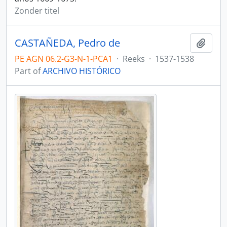
Zonder titel
CASTAÑEDA, Pedro de
Add t
PE AGN 06.2-G3-N-1-PCA1
·
Reeks
·
1537-1538
Part of
ARCHIVO HISTÓRICO