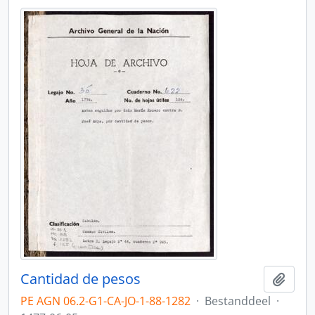
Cantidad de pesos
Add t
PE AGN 06.2-G1-CA-JO-1-88-1282
·
Bestanddeel
·