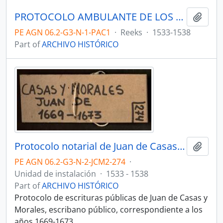
PROTOCOLO AMBULANTE DE LOS CONQUISTADORES
Add t
PE AGN 06.2-G3-N-1-PAC1
·
Reeks
·
1533-1538
Part of
ARCHIVO HISTÓRICO
Protocolo notarial de Juan de Casas y Morales
Add t
PE AGN 06.2-G3-N-2-JCM2-274
·
Unidad de instalación
·
1533 - 1538
Part of
ARCHIVO HISTÓRICO
Protocolo de escrituras públicas de Juan de Casas y
Morales, escribano público, correspondiente a los
años 1669-1673.