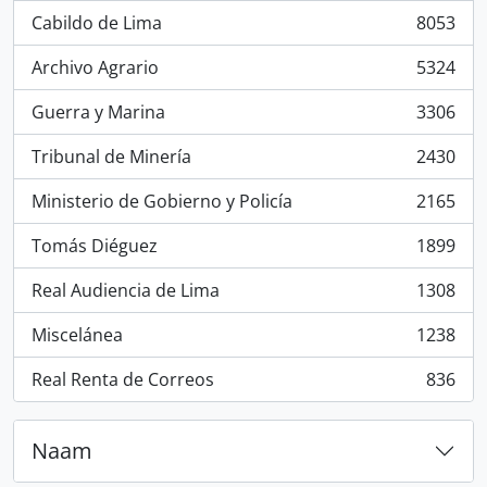
Cabildo de Lima
8053
, 8053 results
Archivo Agrario
5324
, 5324 results
Guerra y Marina
3306
, 3306 results
Tribunal de Minería
2430
, 2430 results
Ministerio de Gobierno y Policía
2165
, 2165 results
Tomás Diéguez
1899
, 1899 results
Real Audiencia de Lima
1308
, 1308 results
Miscelánea
1238
, 1238 results
Real Renta de Correos
836
, 836 results
Naam