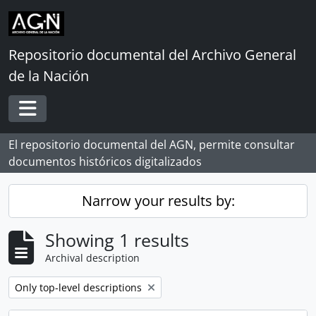
Skip to main content
Repositorio documental del Archivo General
de la Nación
Toggle navigation
El repositorio documental del AGN, permite consultar
documentos históricos digitalizados
Narrow your results by:
Showing 1 results
Archival description
Remove filter:
Only top-level descriptions