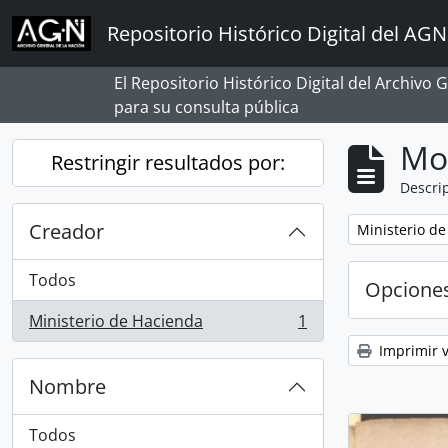
Skip to main content
Repositorio Histórico Digital del AGN
El Repositorio Histórico Digital del Archivo
para su consulta pública
Mo
Restringir resultados por:
Descrip
Creador
Remove filter:
Ministerio d
Todos
Opcione
Ministerio de Hacienda
1
, 1 resultados
Imprimir v
Nombre
Todos