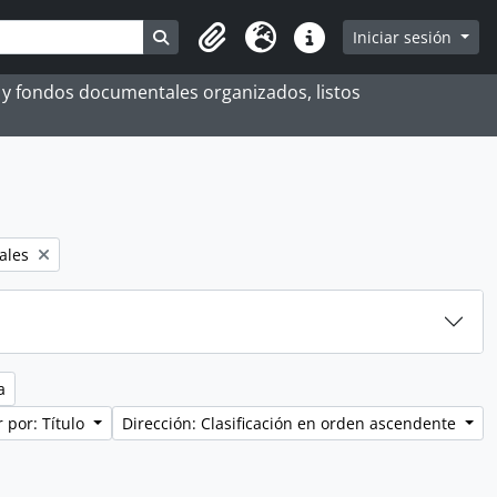
Search in browse page
Iniciar sesión
Portapapeles
Idioma
Enlaces rápidos
es y fondos documentales organizados, listos
ales
a
 por: Título
Dirección: Clasificación en orden ascendente