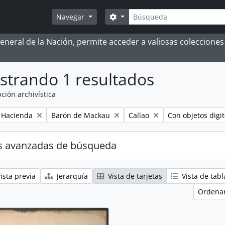
Búsqueda
Search options
Navegar
 General de la Nación, permite acceder a valiosas coleccion
strando 1 resultados
ción archivística
Remove filter:
Remove filter:
Remove filter:
e Hacienda
Barón de Mackau
Callao
Con objetos digit
s avanzadas de búsqueda
ista previa
Jerarquía
Vista de tarjetas
Vista de tabl
Ordenar