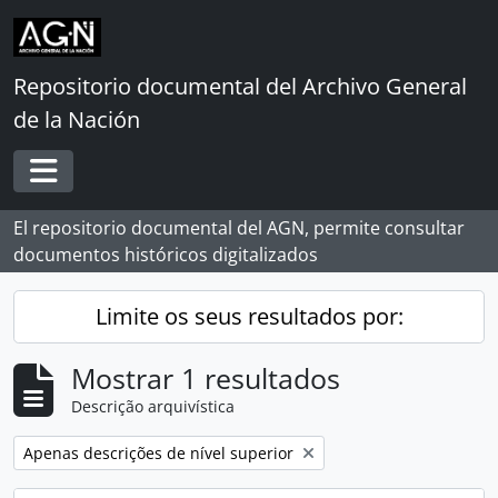
Skip to main content
Repositorio documental del Archivo General
de la Nación
Toggle navigation
El repositorio documental del AGN, permite consultar
documentos históricos digitalizados
Limite os seus resultados por:
Mostrar 1 resultados
Descrição arquivística
Remover filtro:
Apenas descrições de nível superior