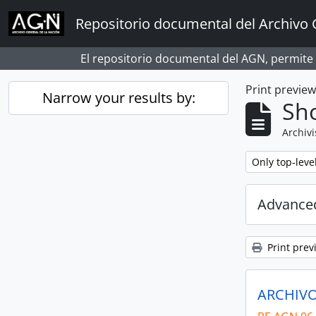
Skip to main content
Repositorio documental del Archivo 
El repositorio documental del AGN, permite
Print previe
Narrow your results by:
Sho
Archivi
Remove filter:
Only top-leve
Advanced
Print prev
ARCHIVO