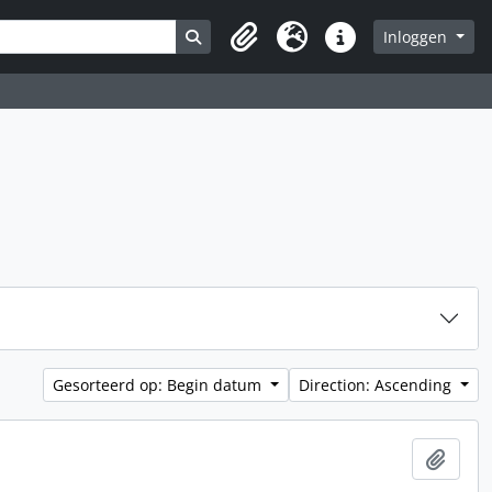
Search in browse page
Inloggen
Clipboard
Taal
Quick links
Gesorteerd op: Begin datum
Direction: Ascending
Add t