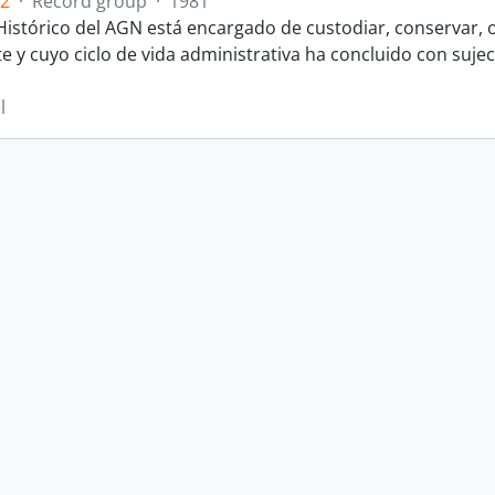
.2
·
Record group
·
1981
 Histórico del AGN está encargado de custodiar, conservar, o
y cuyo ciclo de vida administrativa ha concluido con sujeci
l