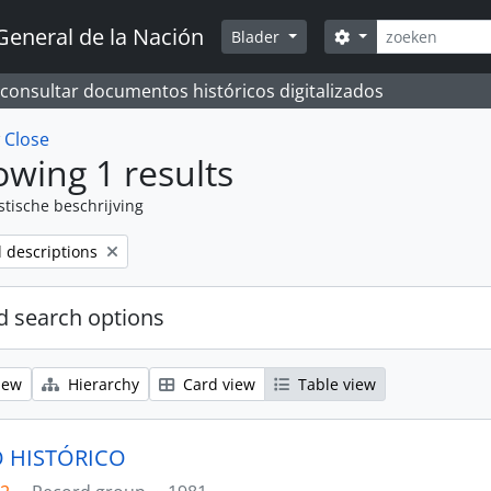
zoeken
General de la Nación
Search options
Blader
 consultar documentos históricos digitalizados
w
Close
wing 1 results
stische beschrijving
l descriptions
 search options
iew
Hierarchy
Card view
Table view
 HISTÓRICO