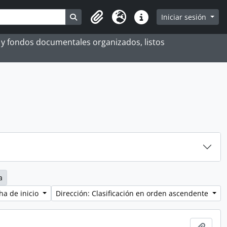
Search in browse page
Iniciar sesión
Portapapeles
Idioma
Enlaces rápidos
es y fondos documentales organizados, listos
a
ha de inicio
Dirección: Clasificación en orden ascendente