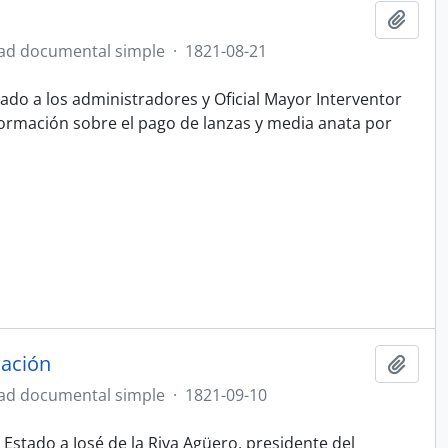
Añadi
ad documental simple
·
1821-08-21
stado a los administradores y Oficial Mayor Interventor
información sobre el pago de lanzas y media anata por
dación
Añadi
ad documental simple
·
1821-09-10
l Estado a José de la Riva Agüero, presidente del