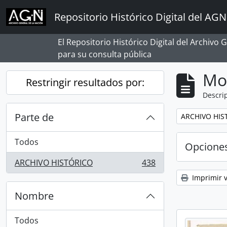
Skip to main content
Repositorio Histórico Digital del AGN
El Repositorio Histórico Digital del Archivo
para su consulta pública
Mo
Restringir resultados por:
Descrip
Parte de
Remove filter:
ARCHIVO HIS
Todos
Opcione
ARCHIVO HISTÓRICO
438
, 438 resultados
Imprimir v
Nombre
Todos