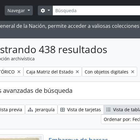
Búsqueda
Search options
Navegar
 General de la Nación, permite acceder a valiosas coleccion
strando 438 resultados
ción archivística
Remove filter:
Remove filter:
TÓRICO
Caja Matriz del Estado
Con objetos digitales
s avanzadas de búsqueda
ista previa
Jerarquía
Vista de tarjetas
Vista de tabl
Ordenar por: Fec