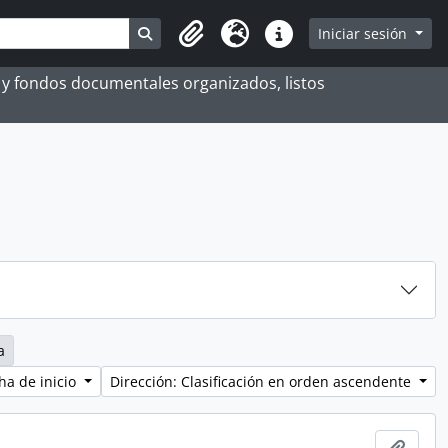
Search in browse page
Iniciar sesión
Portapapeles
Idioma
Enlaces rápidos
es y fondos documentales organizados, listos
a
ha de inicio
Dirección: Clasificación en orden ascendente