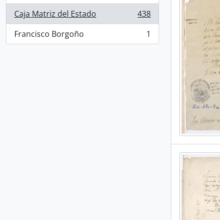
Caja Matriz del Estado
438
, 438 resultados
Francisco Borgoño
1
, 1 resultados