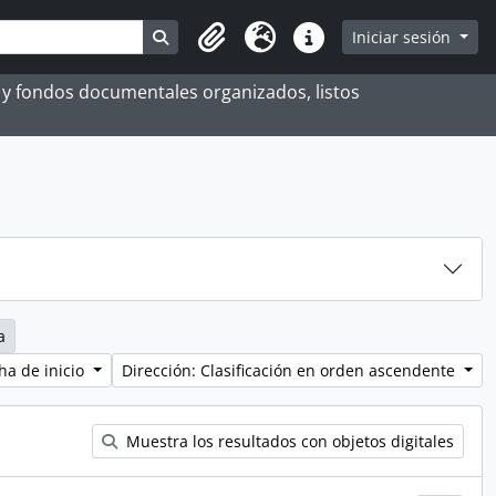
Search in browse page
Iniciar sesión
Portapapeles
Idioma
Enlaces rápidos
es y fondos documentales organizados, listos
a
ha de inicio
Dirección: Clasificación en orden ascendente
Muestra los resultados con objetos digitales