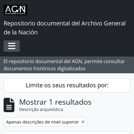
Skip to main content
Repositorio documental del Archivo General
de la Nación
Toggle navigation
El repositorio documental del AGN, permite consultar
documentos históricos digitalizados
Limite os seus resultados por:
Mostrar 1 resultados
Descrição arquivística
Remover filtro:
Apenas descrições de nível superior