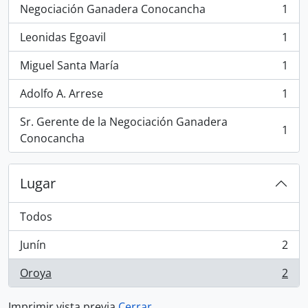
Negociación Ganadera Conocancha
1
, 1 resultados
Leonidas Egoavil
1
, 1 resultados
Miguel Santa María
1
, 1 resultados
Adolfo A. Arrese
1
, 1 resultados
Sr. Gerente de la Negociación Ganadera
1
, 1 resultados
Conocancha
Lugar
Todos
Junín
2
, 2 resultados
Oroya
2
, 2 resultados
Imprimir vista previa
Cerrar