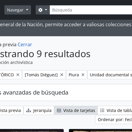
Búsqueda
Search options
Navegar
 General de la Nación, permite acceder a valiosas coleccion
a previa
Cerrar
strando 9 resultados
ción archivística
Remove filter:
Remove filter:
Remove filter:
TÓRICO
[Tomás Diéguez]
Piura
Unidad documental 
s avanzadas de búsqueda
ista previa
Jerarquía
Vista de tarjetas
Vista de tabl
Ordenar por: Fec