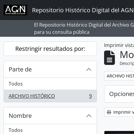
Skip to main content
Repositorio Histórico Digital del AGN
El Repositorio Histórico Digital del Archivo
para su consulta pública
Imprimir vist
Restringir resultados por:
Mo
Descrip
Parte de
Remove filter:
ARCHIVO HIS
Todos
Opcione
ARCHIVO HISTÓRICO
9
, 9 resultados
Imprimir v
Nombre
Todos