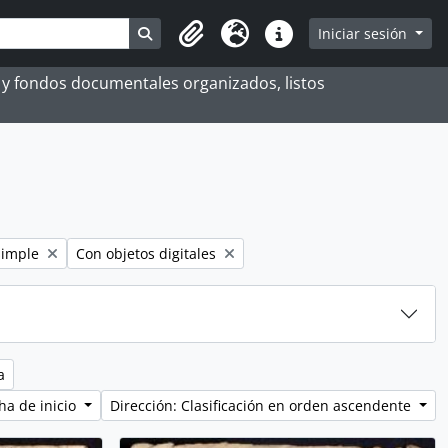
Search in browse page
Iniciar sesión
Portapapeles
Idioma
Enlaces rápidos
es y fondos documentales organizados, listos
Remove filter:
simple
Con objetos digitales
a
ha de inicio
Dirección: Clasificación en orden ascendente