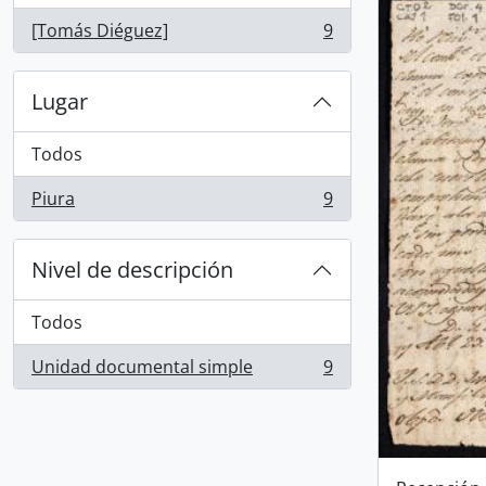
[Tomás Diéguez]
9
, 9 resultados
Lugar
Todos
Piura
9
, 9 resultados
Nivel de descripción
Todos
Unidad documental simple
9
, 9 resultados