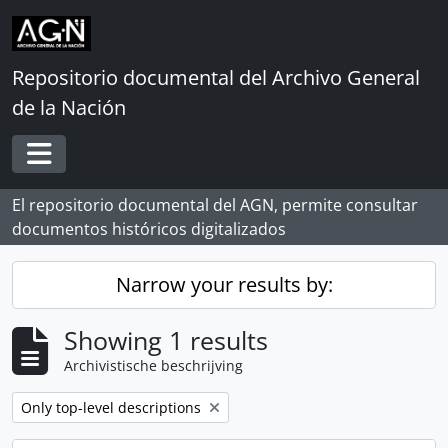
Skip to main content
Repositorio documental del Archivo General
de la Nación
Toggle navigation
El repositorio documental del AGN, permite consultar
documentos históricos digitalizados
Narrow your results by:
Showing 1 results
Archivistische beschrijving
Remove filter:
Only top-level descriptions