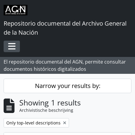
Skip to main content
Repositorio documental del Archivo General
de la Nación
Toggle navigation
El repositorio documental del AGN, permite consultar
documentos históricos digitalizados
Narrow your results by:
Showing 1 results
Archivistische beschrijving
Remove filter:
Only top-level descriptions