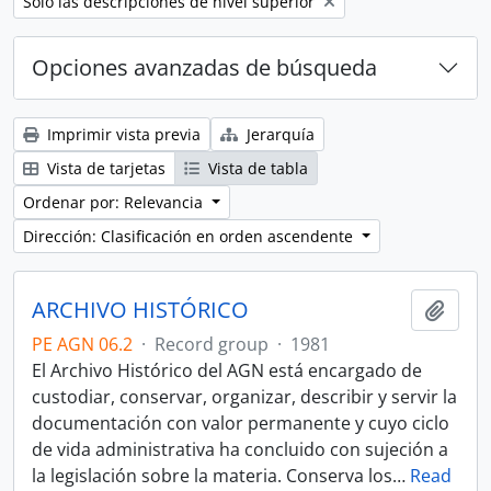
Remove filter:
Sólo las descripciones de nivel superior
Opciones avanzadas de búsqueda
Imprimir vista previa
Jerarquía
Vista de tarjetas
Vista de tabla
Ordenar por: Relevancia
Dirección: Clasificación en orden ascendente
ARCHIVO HISTÓRICO
Añadi
PE AGN 06.2
·
Record group
·
1981
El Archivo Histórico del AGN está encargado de
custodiar, conservar, organizar, describir y servir la
documentación con valor permanente y cuyo ciclo
de vida administrativa ha concluido con sujeción a
la legislación sobre la materia. Conserva los
…
Read