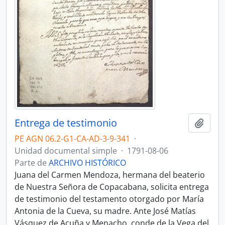
Entrega de testimonio
Añadi
PE AGN 06.2-G1-CA-AD-3-9-341
·
Unidad documental simple
·
1791-08-06
Parte de
ARCHIVO HISTÓRICO
Juana del Carmen Mendoza, hermana del beaterio
de Nuestra Señora de Copacabana, solicita entrega
de testimonio del testamento otorgado por María
Antonia de la Cueva, su madre. Ante José Matías
Vásquez de Acuña y Menacho, conde de la Vega del